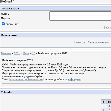
[
Мой сайт
]
Форма входа
Логин:
Пароль:
запомнить
Забыл
Меню сайта
Новости
Анонсы и отчеты
Главная
»
2011
»
Март
»
18
» Майская прогулка 2011
Майская прогулка 2011
XXVIII Майская прогулка состоится 15 мая 2011 года!
Планируются пешеходные маршруты 20 км, 30 км и 50 км а также велодистанция.
Старт пешеходных маршрутов от здания ДИВС (станция метро "Динамо").
Маршруты проходят по северо-восточным окрестностям города
и заканчиваются у здания УрФУ.
Сайт:
http://mayprogulka.narod.ru
Наши подробности
в форуме
.
Calendar
Пн
Вт
1
7
8