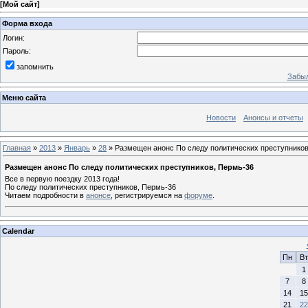
[
Мой сайт
]
Форма входа
Логин:
Пароль:
запомнить
Забыл
Меню сайта
Новости
Анонсы и отчеты
Главная
»
2013
»
Январь
»
28
» Размещен анонс По следу политических преступников
Размещен анонс По следу политических преступников, Пермь-36
Все в первую поездку 2013 года!
По следу политических преступников, Пермь-36
Читаем подробности в
анонсе
, регистрируемся на
форуме
.
Calendar
Пн
Вт
1
7
8
14
15
21
22