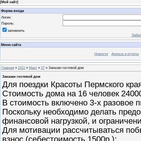
[
Мой сайт
]
Форма входа
Логин:
Пароль:
запомнить
Забыл
Меню сайта
Новости
Анонсы и отчеты
Главная
»
2011
»
Март
»
27
» Заказан гостевой дом
Заказан гостевой дом
Для поездки Красоты Пермского края
Стоимость дома на 16 человек 2400
В стоимость включено 3-х разовое п
Поскольку необходимо делать предо
финансовой нагрузкой, и ограничени
Для мотивации рассчитываться поб
взнос (себестоимость 1500р.):