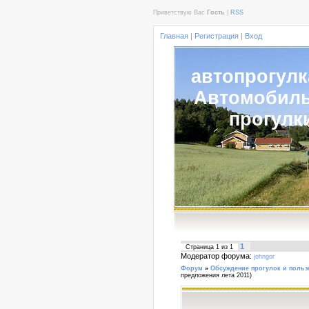
Приветствую Вас
Гость
|
RSS
Главная
|
Регистрация
|
Вход
автопрогулк
Автомобил
прогулк
1
Страница
1
из
1
Модератор форума:
johngor
Форум
»
Обсуждение прогулок и польз
предложения лета 2011)