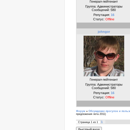
Генерал-лейтенант
Группа: Администраторы
Сообщений:
580
Репутация:
16
Статус:
Offline
johngor
Генерал-лейтенант
Группа: Администраторы
Сообщений:
580
Репутация:
16
Статус:
Offline
Форум
»
Обсуждение прогулок и польз
предложения лета 2011)
1
Страница
1
из
1