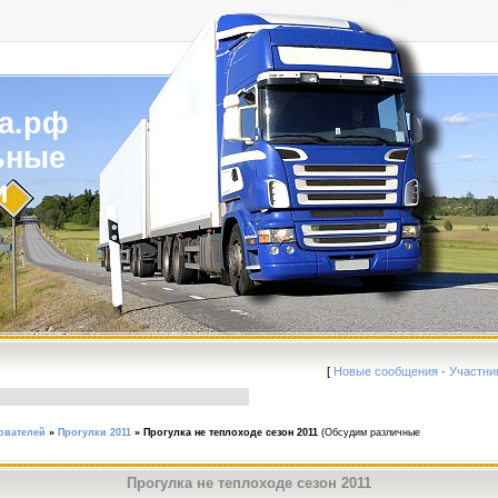
а.рф
ьные
и
[
Новые сообщения
·
Участни
ователей
»
Прогулки 2011
»
Прогулка не теплоходе сезон 2011
(Обсудим различные
Прогулка не теплоходе сезон 2011