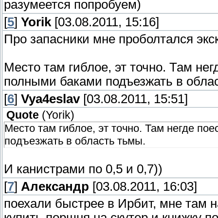
разумеется попробуем)
[
5
]
Yorik
[03.08.2011, 15:16]
Про запасники мне проболтался экс
Место там гиблое, эт точно. Там нег
полными баками подъезжать в обла
[
6
]
Vya4eslav
[03.08.2011, 15:51]
Quote
(
Yorik
)
Место там гиблое, эт точно. Там негде пое
подъезжать в область тьмы.
И канистрами по 0,5 и 0,7))
[
7
]
Александр
[03.08.2011, 16:03]
поехали быстрее в Ирбит, мне там н
купить поршня на скутер и книжку по