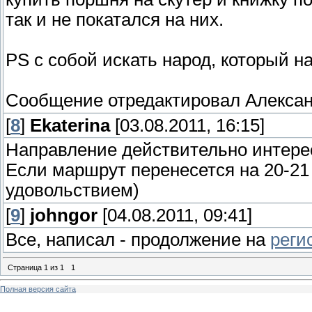
так и не покатался на них.
PS с собой искать народ, который н
Сообщение отредактировал
Алекса
[
8
]
Ekaterina
[03.08.2011, 16:15]
Направление действительно интерес
Если маршрут перенесется на 20-21 
удовольствием)
[
9
]
johngor
[04.08.2011, 09:41]
Все, написал - продолжение на
реги
Страница
1
из
1
1
Полная версия сайта