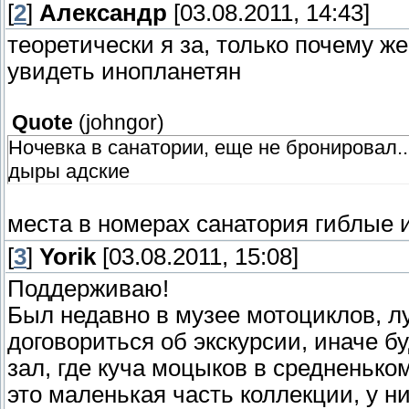
[
2
]
Александр
[03.08.2011, 14:43]
теоретически я за, только почему же
увидеть инопланетян
Quote
(
johngor
)
Ночевка в санатории, еще не бронировал..
дыры адские
места в номерах санатория гиблые 
[
3
]
Yorik
[03.08.2011, 15:08]
Поддерживаю!
Был недавно в музее мотоциклов, л
договориться об экскурсии, иначе б
зал, где куча моцыков в средненько
это маленькая часть коллекции, у ни