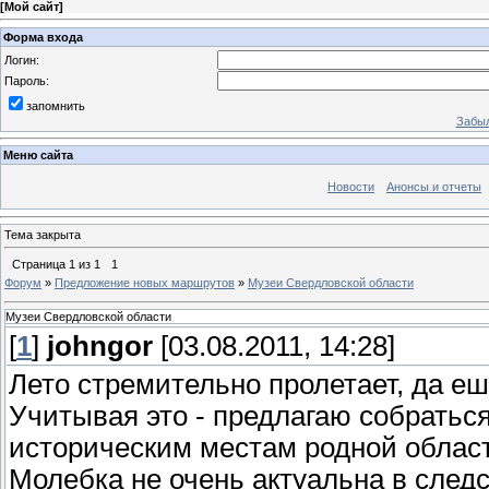
[
Мой сайт
]
Форма входа
Логин:
Пароль:
запомнить
Забыл
Меню сайта
Новости
Анонсы и отчеты
Тема закрыта
Страница
1
из
1
1
Форум
»
Предложение новых маршрутов
»
Музеи Свердловской области
Музеи Свердловской области
[
1
]
johngor
[03.08.2011, 14:28]
Лето стремительно пролетает, да еше
Учитывая это - предлагаю собратьс
историческим местам родной облас
Молебка не очень актуальна в следс