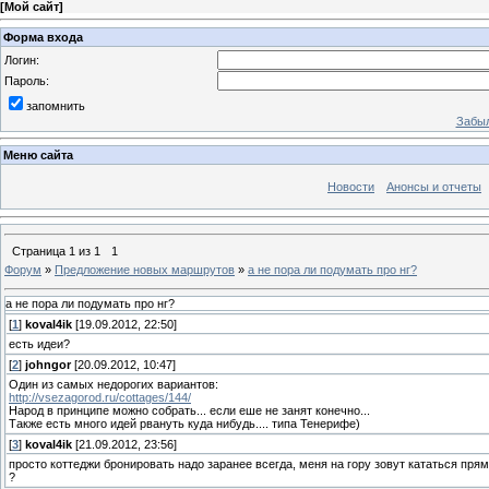
[
Мой сайт
]
Форма входа
Логин:
Пароль:
запомнить
Забыл
Меню сайта
Новости
Анонсы и отчеты
Страница
1
из
1
1
Форум
»
Предложение новых маршрутов
»
а не пора ли подумать про нг?
а не пора ли подумать про нг?
[
1
]
koval4ik
[19.09.2012, 22:50]
есть идеи?
[
2
]
johngor
[20.09.2012, 10:47]
Один из самых недорогих вариантов:
http://vsezagorod.ru/cottages/144/
Народ в принципе можно собрать... если еше не занят конечно...
Также есть много идей рвануть куда нибудь.... типа Тенерифе)
[
3
]
koval4ik
[21.09.2012, 23:56]
просто коттеджи бронировать надо заранее всегда, меня на гору зовут кататься прямо
?