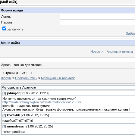
[
Мой сайт
]
Форма входа
Логин:
Пароль:
запомнить
Забыл
Меню сайта
Новости
Анонсы и отчеты
Архив - только для чтения
Страница
1
из
1
1
Форум
»
Прогулки 2012
»
Мотоциклы в Арамиле
Мотоциклы в Арамиле
[
1
]
johngor
[21.06.2012, 12:23]
Но точно прокатимся так как я уже купил купон)
http://ekaterinburg.biglion.ru/deals/motopoligon123-50/
koval4ik - надеюсь тоже купила..
Анонсов нет никаких, будет только фотоотчет, присоединяемся, покупаем купоны!
[
2
]
koval4ik
[21.06.2012, 19:35]
надейся)))))))))))))))
[
3
]
monstress
[21.06.2012, 23:25]
тоже приобрел