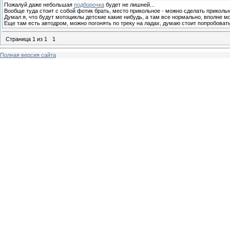
Пожалуй даже небольшая
подборочка
будет не лишней...
Вообще туда стоит с собой фотик брать, место прикольное - можно сделать приколь
Думал я, что будут мотоциклы детские какие нибудь, а там все нормально, вполне мо
Еще там есть автодром, можно погонять по треку на ладах, думаю стоит попробоват
Страница
1
из
1
1
Полная версия сайта