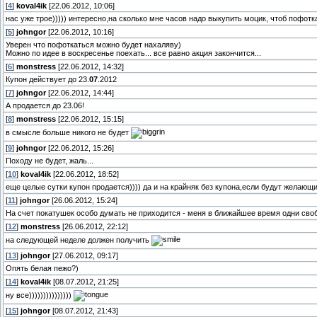
[
4
]
koval4ik
[22.06.2012, 10:06]
нас уже трое))))) интересно,на сколько мне часов надо выкупить моцик, чтоб пофотк
[
5
]
johngor
[22.06.2012, 10:16]
Уверен что пофоткаться можно будет нахаляву)
Можно по идее в воскресенье поехать... все равно акция закончится...
[
6
]
monstress
[22.06.2012, 14:32]
Купон действует до 23.
07
.2012
[
7
]
johngor
[22.06.2012, 14:44]
А продается до 23.06!
[
8
]
monstress
[22.06.2012, 15:15]
в смысле больше никого не будет
[
9
]
johngor
[22.06.2012, 15:26]
Походу не будет, жаль...
[
10
]
koval4ik
[22.06.2012, 18:52]
еще целые сутки купон продается)))) да и на крайняк без купона,если будут желающи
[
11
]
johngor
[26.06.2012, 15:24]
На счет покатушек особо думать не приходится - меня в ближайшее время одни своб
[
12
]
monstress
[26.06.2012, 22:12]
на следующей неделе должен получить
[
13
]
johngor
[27.06.2012, 09:17]
Опять белая пежо?)
[
14
]
koval4ik
[08.07.2012, 21:25]
ну все)))))))))))))))
[
15
]
johngor
[08.07.2012, 21:43]