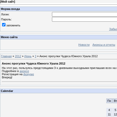
[
Мой сайт
]
Форма входа
Логин:
Пароль:
запомнить
Забыл
Меню сайта
Новости
Анонсы и отчеты
Главная
»
2012
»
Июнь
»
3
» Анонс прогулки Чудеса Южного Урала 2012
Анонс прогулки Чудеса Южного Урала 2012
На этот раз, пользуясь предстоящими 3-х дневными выходными приглашаю всех на 
Подробнее в
анонсе
Регистрация на
форуме
Вперед!
Calendar
Пн
Вт
4
5
11
12