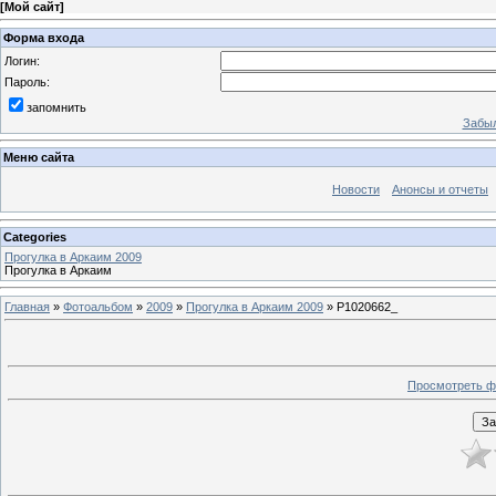
[
Мой сайт
]
Форма входа
Логин:
Пароль:
запомнить
Забыл
Меню сайта
Новости
Анонсы и отчеты
Categories
Прогулка в Аркаим 2009
Прогулка в Аркаим
Главная
»
Фотоальбом
»
2009
»
Прогулка в Аркаим 2009
» P1020662_
Просмотреть ф