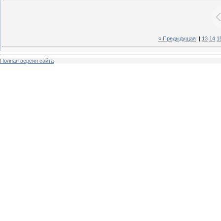
« Предыдущая
|
13
14
1
Полная версия сайта