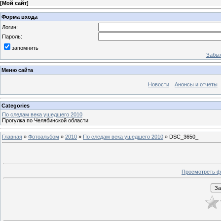
[
Мой сайт
]
Форма входа
Логин:
Пароль:
запомнить
Забыл
Меню сайта
Новости
Анонсы и отчеты
Categories
По следам века ушедшего 2010
Прогулка по Челябинской области
Главная
»
Фотоальбом
»
2010
»
По следам века ушедшего 2010
» DSC_3650_
Просмотреть ф