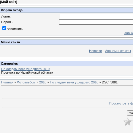
[
Мой сайт
]
Форма входа
Логин:
Пароль:
запомнить
Забыл
Меню сайта
Новости
Анонсы и отчеты
Categories
По следам века ушедшего 2010
Прогулка по Челябинской области
Главная
»
Фотоальбом
»
2010
»
По следам века ушедшего 2010
» DSC_3881_
Просмотреть ф