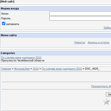
[
Мой сайт
]
Форма входа
Логин:
Пароль:
запомнить
Забыл
Меню сайта
Новости
Анонсы и отчеты
Categories
По следам века ушедшего 2010
Прогулка по Челябинской области
Главная
»
Фотоальбом
»
2010
»
По следам века ушедшего 2010
» DSC_4025_
Просмотреть ф