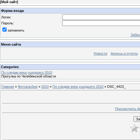
[
Мой сайт
]
Форма входа
Логин:
Пароль:
запомнить
Забыл
Меню сайта
Новости
Анонсы и отчеты
Categories
По следам века ушедшего 2010
Прогулка по Челябинской области
Главная
»
Фотоальбом
»
2010
»
По следам века ушедшего 2010
» DSC_4423_
Просмотреть ф