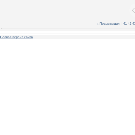
« Предыдущая
|
41
42
4
Полная версия сайта