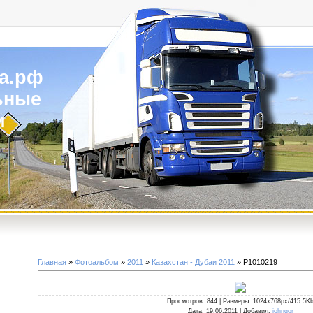
а.рф
ьные
и
Главная
»
Фотоальбом
»
2011
»
Казахстан - Дубаи 2011
» P1010219
Просмотров
: 844 |
Размеры
: 1024x768px/415.5K
Дата
: 19.06.2011 |
Добавил
:
johngor