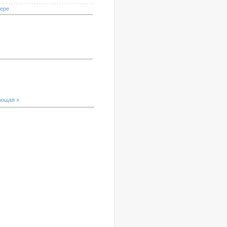
мере
ющая »