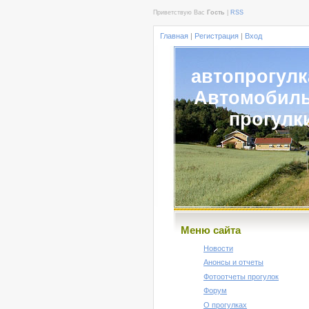
Приветствую Вас
Гость
|
RSS
Главная
|
Регистрация
|
Вход
автопрогулк
Автомобил
прогулк
Меню сайта
Новости
Анонсы и отчеты
Фотоотчеты прогулок
Форум
О прогулках