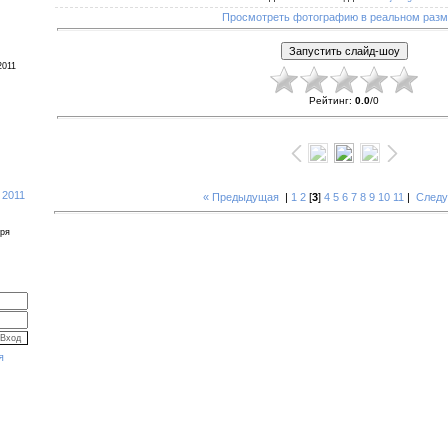
Просмотреть фотографию в реальном раз
2011
Рейтинг
:
0.0
/
0
 2011
« Предыдущая
|
1
2
[
3
]
4
5
6
7
8
9
10
11
|
Следу
бря
я