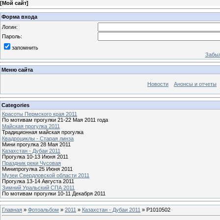
[
Мой сайт
]
Форма входа
Логин:
Пароль:
запомнить
Забыл
Меню сайта
Новости
Анонсы и отчеты
Categories
Красоты Пермского края 2011
По мотивам прогулки 21-22 Мая 2011 года
Майская прогулка 2011
Традиционная майская прогулка
Квадроциклы - Старая линза
Мини прогулка 28 Мая 2011
Казахстан - Дубаи 2011
Прогулка 10-13 Июня 2011
Праздник реки Чусовая
Минипрогулка 25 Июня 2011
Музеи Свердловской области 2011
Прогулка 13-14 Августа 2011
Зимний Уральский СПА 2011
По мотивам прогулки 10-11 Декабря 2011
Главная
»
Фотоальбом
»
2011
»
Казахстан - Дубаи 2011
» P1010502