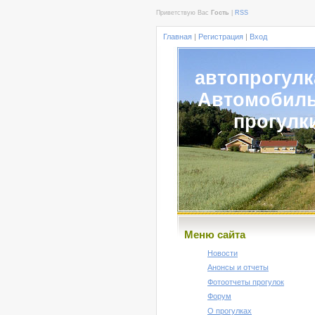
Приветствую Вас
Гость
|
RSS
Главная
|
Регистрация
|
Вход
автопрогулк
Автомобил
прогулк
Меню сайта
Новости
Анонсы и отчеты
Фотоотчеты прогулок
Форум
О прогулках