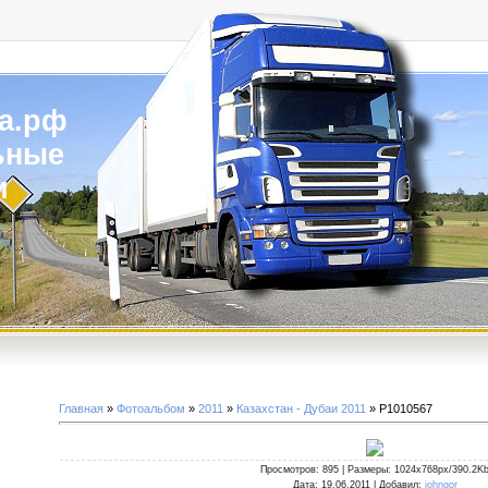
а.рф
ьные
и
Главная
»
Фотоальбом
»
2011
»
Казахстан - Дубаи 2011
» P1010567
Просмотров
: 895 |
Размеры
: 1024x768px/390.2K
Дата
: 19.06.2011 |
Добавил
:
johngor