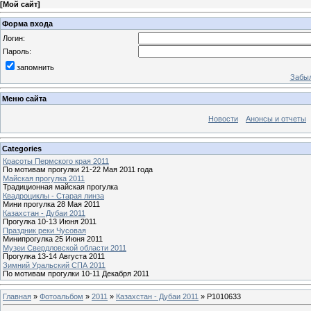
[
Мой сайт
]
Форма входа
Логин:
Пароль:
запомнить
Забыл
Меню сайта
Новости
Анонсы и отчеты
Categories
Красоты Пермского края 2011
По мотивам прогулки 21-22 Мая 2011 года
Майская прогулка 2011
Традиционная майская прогулка
Квадроциклы - Старая линза
Мини прогулка 28 Мая 2011
Казахстан - Дубаи 2011
Прогулка 10-13 Июня 2011
Праздник реки Чусовая
Минипрогулка 25 Июня 2011
Музеи Свердловской области 2011
Прогулка 13-14 Августа 2011
Зимний Уральский СПА 2011
По мотивам прогулки 10-11 Декабря 2011
Главная
»
Фотоальбом
»
2011
»
Казахстан - Дубаи 2011
» P1010633