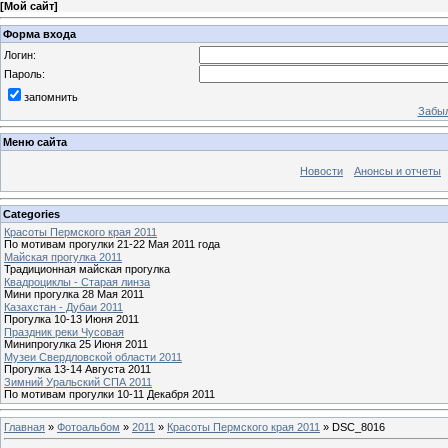
[
Мой сайт
]
Форма входа
Логин:
Пароль:
запомнить
Забыл
Меню сайта
Новости
Анонсы и отчеты
Categories
Красоты Пермского края 2011
По мотивам прогулки 21-22 Мая 2011 года
Майская прогулка 2011
Традиционная майская прогулка
Квадроциклы - Старая линза
Мини прогулка 28 Мая 2011
Казахстан - Дубаи 2011
Прогулка 10-13 Июня 2011
Праздник реки Чусовая
Минипрогулка 25 Июня 2011
Музеи Свердловской области 2011
Прогулка 13-14 Августа 2011
Зимний Уральский СПА 2011
По мотивам прогулки 10-11 Декабря 2011
Главная
»
Фотоальбом
»
2011
»
Красоты Пермского края 2011
» DSC_8016