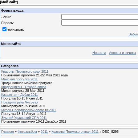
[
Мой сайт
]
Форма входа
Логин:
Пароль:
запомнить
Забыл
Меню сайта
Новости
Анонсы и отчеты
Categories
Красоты Пермского края 2011
По мотивам прогулки 21-22 Мая 2011 года
Майская прогулка 2011
Традиционная майская прогулка
Квадроциклы - Старая линза
Мини прогулка 28 Мая 2011
Казахстан - Дубаи 2011
Прогулка 10-13 Июня 2011
Праздник реки Чусовая
Минипрогулка 25 Июня 2011
Музеи Свердловской области 2011
Прогулка 13-14 Августа 2011
Зимний Уральский СПА 2011
По мотивам прогулки 10-11 Декабря 2011
Главная
»
Фотоальбом
»
2011
»
Красоты Пермского края 2011
» DSC_8295