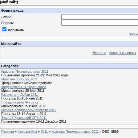
[
Мой сайт
]
Форма входа
Логин:
Пароль:
запомнить
Забыл
Меню сайта
Новости
Анонсы и отчеты
Categories
Красоты Пермского края 2011
По мотивам прогулки 21-22 Мая 2011 года
Майская прогулка 2011
Традиционная майская прогулка
Квадроциклы - Старая линза
Мини прогулка 28 Мая 2011
Казахстан - Дубаи 2011
Прогулка 10-13 Июня 2011
Праздник реки Чусовая
Минипрогулка 25 Июня 2011
Музеи Свердловской области 2011
Прогулка 13-14 Августа 2011
Зимний Уральский СПА 2011
По мотивам прогулки 10-11 Декабря 2011
Главная
»
Фотоальбом
»
2011
»
Красоты Пермского края 2011
» DSC_8869