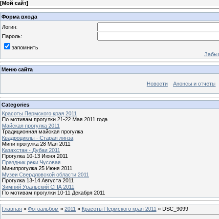
[
Мой сайт
]
Форма входа
Логин:
Пароль:
запомнить
Забыл
Меню сайта
Новости
Анонсы и отчеты
Categories
Красоты Пермского края 2011
По мотивам прогулки 21-22 Мая 2011 года
Майская прогулка 2011
Традиционная майская прогулка
Квадроциклы - Старая линза
Мини прогулка 28 Мая 2011
Казахстан - Дубаи 2011
Прогулка 10-13 Июня 2011
Праздник реки Чусовая
Минипрогулка 25 Июня 2011
Музеи Свердловской области 2011
Прогулка 13-14 Августа 2011
Зимний Уральский СПА 2011
По мотивам прогулки 10-11 Декабря 2011
Главная
»
Фотоальбом
»
2011
»
Красоты Пермского края 2011
» DSC_9099