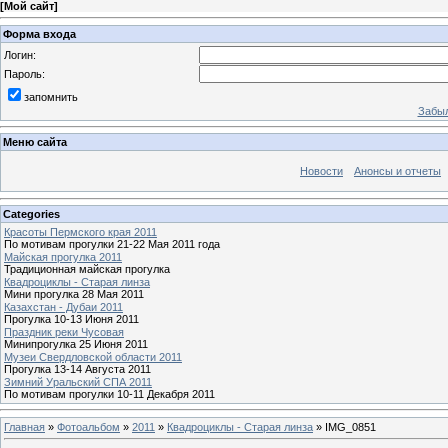
[
Мой сайт
]
Форма входа
Логин:
Пароль:
запомнить
Забыл
Меню сайта
Новости
Анонсы и отчеты
Categories
Красоты Пермского края 2011
По мотивам прогулки 21-22 Мая 2011 года
Майская прогулка 2011
Традиционная майская прогулка
Квадроциклы - Старая линза
Мини прогулка 28 Мая 2011
Казахстан - Дубаи 2011
Прогулка 10-13 Июня 2011
Праздник реки Чусовая
Минипрогулка 25 Июня 2011
Музеи Свердловской области 2011
Прогулка 13-14 Августа 2011
Зимний Уральский СПА 2011
По мотивам прогулки 10-11 Декабря 2011
Главная
»
Фотоальбом
»
2011
»
Квадроциклы - Старая линза
» IMG_0851