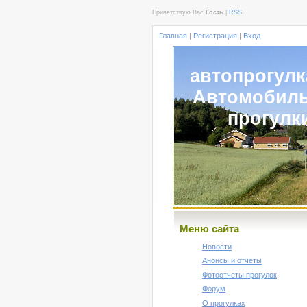
Приветствую Вас
Гость
|
RSS
Главная
|
Регистрация
|
Вход
автопрогулк
Автомобил
прогулк
Меню сайта
Новости
Анонсы и отчеты
Фотоотчеты прогулок
Форум
О прогулках