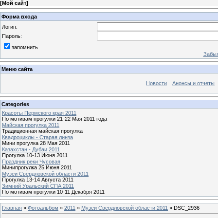
[
Мой сайт
]
Форма входа
Логин:
Пароль:
запомнить
Забыл
Меню сайта
Новости
Анонсы и отчеты
Categories
Красоты Пермского края 2011
По мотивам прогулки 21-22 Мая 2011 года
Майская прогулка 2011
Традиционная майская прогулка
Квадроциклы - Старая линза
Мини прогулка 28 Мая 2011
Казахстан - Дубаи 2011
Прогулка 10-13 Июня 2011
Праздник реки Чусовая
Минипрогулка 25 Июня 2011
Музеи Свердловской области 2011
Прогулка 13-14 Августа 2011
Зимний Уральский СПА 2011
По мотивам прогулки 10-11 Декабря 2011
Главная
»
Фотоальбом
»
2011
»
Музеи Свердловской области 2011
» DSC_2936