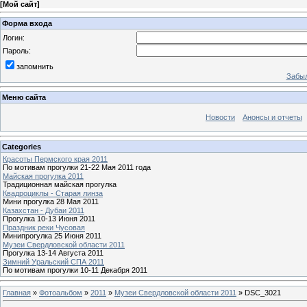
[
Мой сайт
]
Форма входа
Логин:
Пароль:
запомнить
Забыл
Меню сайта
Новости
Анонсы и отчеты
Categories
Красоты Пермского края 2011
По мотивам прогулки 21-22 Мая 2011 года
Майская прогулка 2011
Традиционная майская прогулка
Квадроциклы - Старая линза
Мини прогулка 28 Мая 2011
Казахстан - Дубаи 2011
Прогулка 10-13 Июня 2011
Праздник реки Чусовая
Минипрогулка 25 Июня 2011
Музеи Свердловской области 2011
Прогулка 13-14 Августа 2011
Зимний Уральский СПА 2011
По мотивам прогулки 10-11 Декабря 2011
Главная
»
Фотоальбом
»
2011
»
Музеи Свердловской области 2011
» DSC_3021