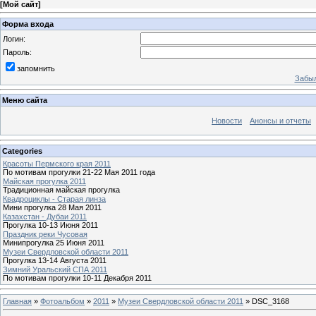
[
Мой сайт
]
Форма входа
Логин:
Пароль:
запомнить
Забыл
Меню сайта
Новости
Анонсы и отчеты
Categories
Красоты Пермского края 2011
По мотивам прогулки 21-22 Мая 2011 года
Майская прогулка 2011
Традиционная майская прогулка
Квадроциклы - Старая линза
Мини прогулка 28 Мая 2011
Казахстан - Дубаи 2011
Прогулка 10-13 Июня 2011
Праздник реки Чусовая
Минипрогулка 25 Июня 2011
Музеи Свердловской области 2011
Прогулка 13-14 Августа 2011
Зимний Уральский СПА 2011
По мотивам прогулки 10-11 Декабря 2011
Главная
»
Фотоальбом
»
2011
»
Музеи Свердловской области 2011
» DSC_3168