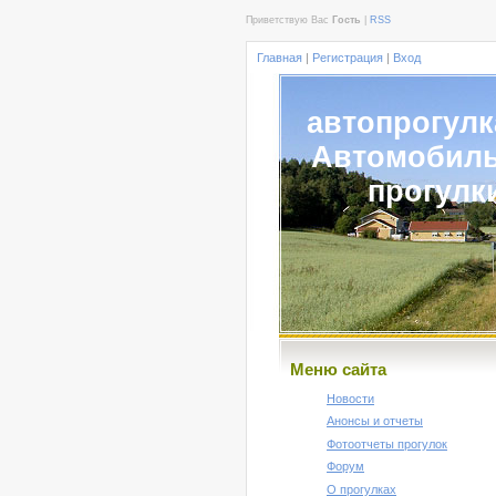
Приветствую Вас
Гость
|
RSS
Главная
|
Регистрация
|
Вход
автопрогулк
Автомобил
прогулк
Меню сайта
Новости
Анонсы и отчеты
Фотоотчеты прогулок
Форум
О прогулках