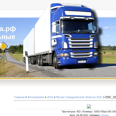
а.рф
ьные
и
Главная
»
Фотоальбом
»
2011
»
Музеи Свердловской области 2011
» DSC_32
Просмотров
: 852 |
Размеры
: 1053x700px/165.1K
Дата
: 04.09.2011 |
Добавил
:
johngor