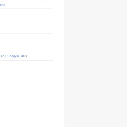
мере
112
|
Следующая »