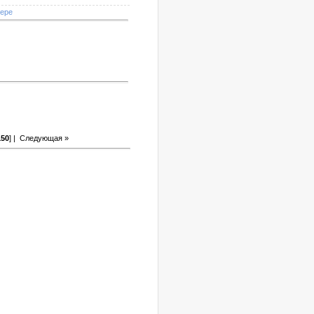
мере
150
] |
Следующая »