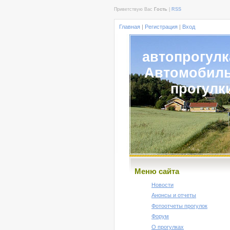
Приветствую Вас
Гость
|
RSS
Главная
|
Регистрация
|
Вход
автопрогулк
Автомобил
прогулк
Меню сайта
Новости
Анонсы и отчеты
Фотоотчеты прогулок
Форум
О прогулках