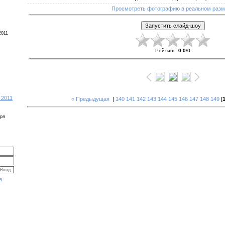
Просмотреть фотографию в реальном раз
2011
Рейтинг
:
0.0
/
0
 2011
« Предыдущая
|
140
141
142
143
144
145
146
147
148
149
[
бря
я