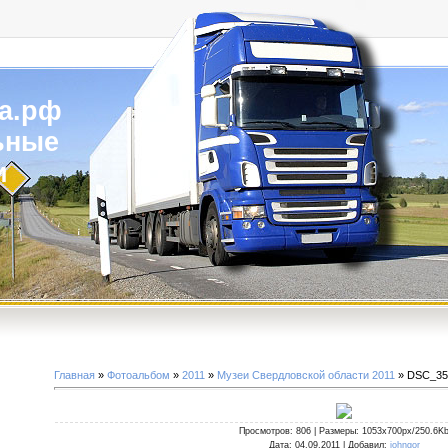
а.рф
ьные
и
Главная
»
Фотоальбом
»
2011
»
Музеи Свердловской области 2011
» DSC_35
Просмотров
: 806 |
Размеры
: 1053x700px/250.6K
Дата
: 04.09.2011 |
Добавил
:
johngor