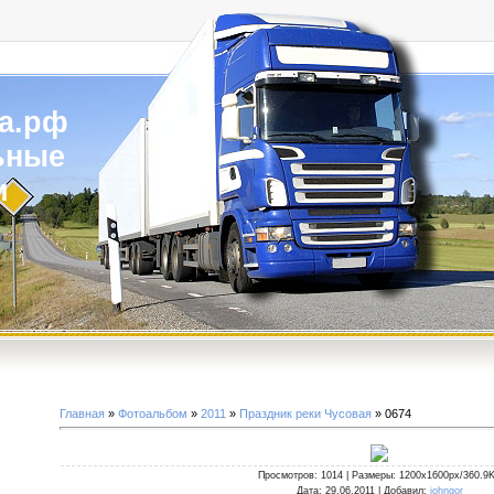
а.рф
ьные
и
Главная
»
Фотоальбом
»
2011
»
Праздник реки Чусовая
» 0674
Просмотров
: 1014 |
Размеры
: 1200x1600px/360.9
Дата
: 29.06.2011 |
Добавил
:
johngor