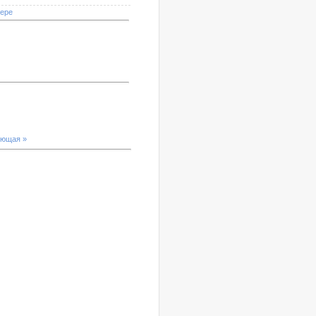
мере
ющая »