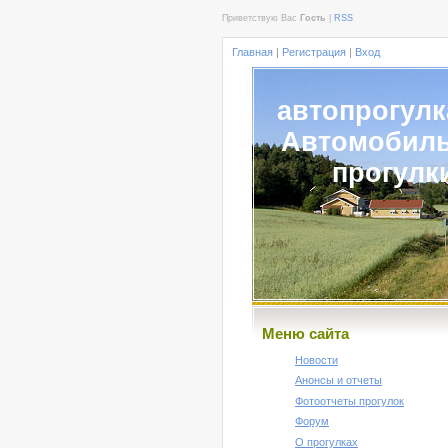
Приветствую Вас
Гость
|
RSS
Главная
|
Регистрация
|
Вход
автопрогулк
Автомобил
прогулк
Меню сайта
Новости
Анонсы и отчеты
Фотоотчеты прогулок
Форум
О прогулках