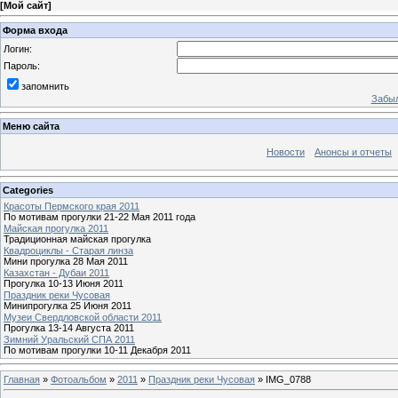
[
Мой сайт
]
Форма входа
Логин:
Пароль:
запомнить
Забыл
Меню сайта
Новости
Анонсы и отчеты
Categories
Красоты Пермского края 2011
По мотивам прогулки 21-22 Мая 2011 года
Майская прогулка 2011
Традиционная майская прогулка
Квадроциклы - Старая линза
Мини прогулка 28 Мая 2011
Казахстан - Дубаи 2011
Прогулка 10-13 Июня 2011
Праздник реки Чусовая
Минипрогулка 25 Июня 2011
Музеи Свердловской области 2011
Прогулка 13-14 Августа 2011
Зимний Уральский СПА 2011
По мотивам прогулки 10-11 Декабря 2011
Главная
»
Фотоальбом
»
2011
»
Праздник реки Чусовая
» IMG_0788