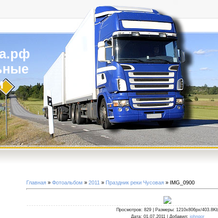
а.рф
ьные
и
Главная
»
Фотоальбом
»
2011
»
Праздник реки Чусовая
» IMG_0900
Просмотров
: 829 |
Размеры
: 1210x806px/403.8K
Дата
: 01.07.2011 |
Добавил
:
johngor