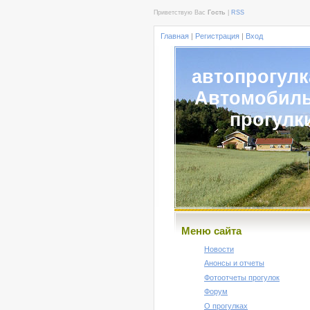
Приветствую Вас
Гость
|
RSS
Главная
|
Регистрация
|
Вход
автопрогулк
Автомобил
прогулк
Меню сайта
Новости
Анонсы и отчеты
Фотоотчеты прогулок
Форум
О прогулках