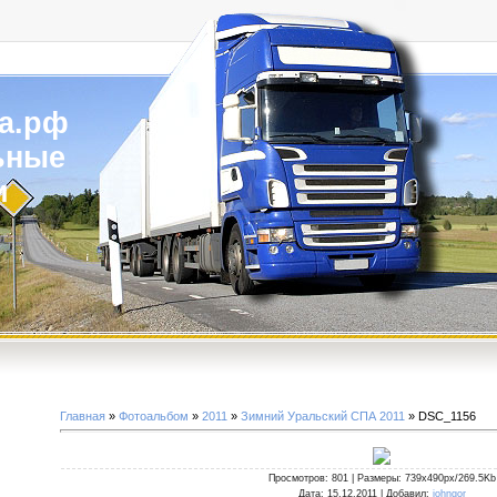
а.рф
ьные
и
Главная
»
Фотоальбом
»
2011
»
Зимний Уральский СПА 2011
» DSC_1156
Просмотров
: 801 |
Размеры
: 739x490px/269.5Kb
Дата
: 15.12.2011 |
Добавил
:
johngor