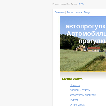
Приветствую Вас
Гость
|
RSS
Главная
|
Регистрация
|
Вход
автопрогулк
Автомобил
прогулк
Меню сайта
Новости
Анонсы и отчеты
Фотоотчеты прогулок
Форум
О прогулках