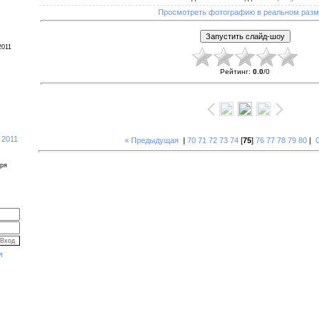
Просмотреть фотографию в реальном раз
2011
Рейтинг
:
0.0
/
0
 2011
« Предыдущая
|
70
71
72
73
74
[
75
]
76
77
78
79
80
|
бря
я