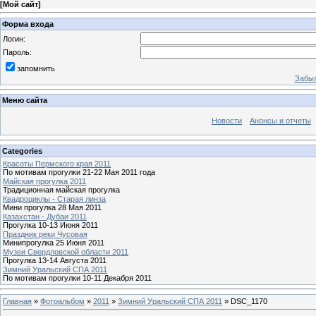
[
Мой сайт
]
Форма входа
Логин:
Пароль:
запомнить
Забыл
Меню сайта
Новости
Анонсы и отчеты
Categories
Красоты Пермского края 2011
По мотивам прогулки 21-22 Мая 2011 года
Майская прогулка 2011
Традиционная майская прогулка
Квадроциклы - Старая линза
Мини прогулка 28 Мая 2011
Казахстан - Дубаи 2011
Прогулка 10-13 Июня 2011
Праздник реки Чусовая
Минипрогулка 25 Июня 2011
Музеи Свердловской области 2011
Прогулка 13-14 Августа 2011
Зимний Уральский СПА 2011
По мотивам прогулки 10-11 Декабря 2011
Главная
»
Фотоальбом
»
2011
»
Зимний Уральский СПА 2011
» DSC_1170