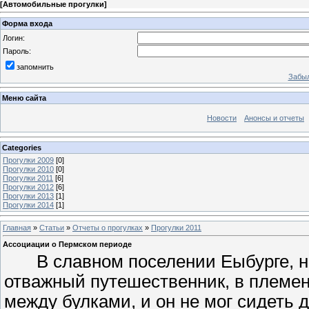
[
Автомобильные прогулки
]
Форма входа
Логин:
Пароль:
запомнить
Забыл
Меню сайта
Новости
Анонсы и отчеты
Categories
Прогулки 2009
[0]
Прогулки 2010
[0]
Прогулки 2011
[6]
Прогулки 2012
[6]
Прогулки 2013
[1]
Прогулки 2014
[1]
Главная
»
Статьи
»
Отчеты о прогулках
»
Прогулки 2011
Ассоциации о Пермском периоде
В славном поселении Еыбурге, н
отважный путешественник, в племени
между булками, и он не мог сидеть д