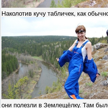
Наколотив кучу табличек, как обыч
они полезли в Землещёлку. Там было