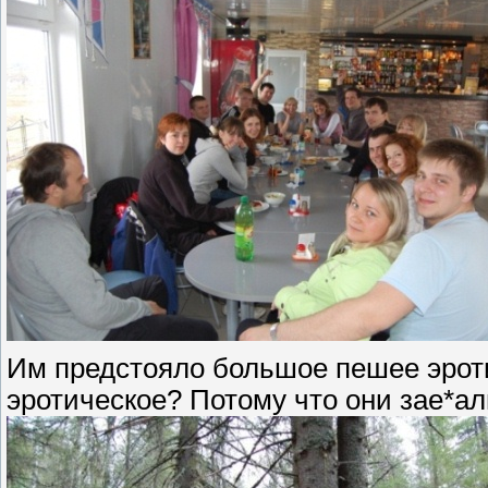
Им предстояло большое пешее эроти
эротическое? Потому что они зае*али