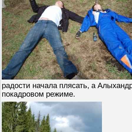
радости начала плясать, а Алыхандр
покадровом режиме.