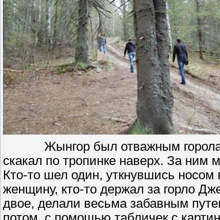
Жынгор был отважным горолаз
скакал по тропинке наверх. За ним 
Кто-то шел один, уткнувшись носом 
женщину, кто-то держал за горло Д
двое, делали весьма забавным путе
потом, с помощью табличек с карти