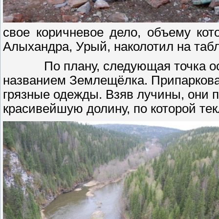
свое коричневое дело, объему кот
Алыхандра, Урый, наколотил на таб
По плану, следующая точка о
названием Землещёлка. Припаркова
грязные одежды. Взяв лучины, они п
красивейшую долину, по которой тек