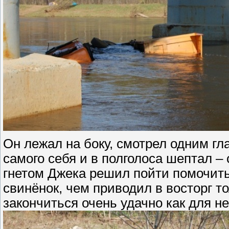
Он лежал на боку, смотрел одним гла
самого себя и в полголоса шептал –
гнетом Джека решил пойти помочитьс
свинёнок, чем приводил в восторг 
закончиться очень удачно как для не