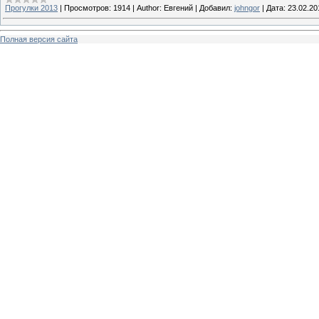
Прогулки 2013
|
Просмотров:
1914
|
Author:
Евгений
|
Добавил:
johngor
|
Дата:
23.02.20
Полная версия сайта