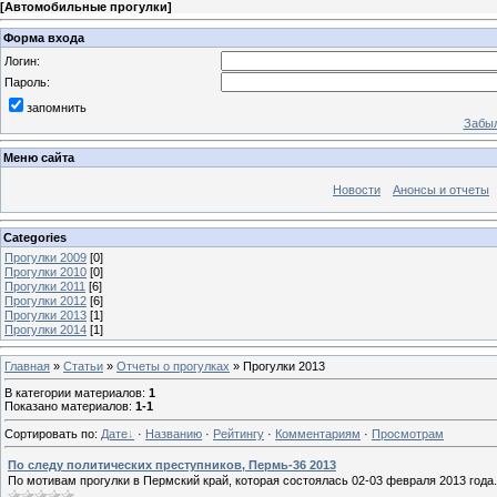
[
Автомобильные прогулки
]
Форма входа
Логин:
Пароль:
запомнить
Забыл
Меню сайта
Новости
Анонсы и отчеты
Categories
Прогулки 2009
[0]
Прогулки 2010
[0]
Прогулки 2011
[6]
Прогулки 2012
[6]
Прогулки 2013
[1]
Прогулки 2014
[1]
Главная
»
Статьи
»
Отчеты о прогулках
» Прогулки 2013
В категории материалов
:
1
Показано материалов
:
1-1
Сортировать по
:
Дате
·
Названию
·
Рейтингу
·
Комментариям
·
Просмотрам
По следу политических преступников, Пермь-36 2013
По мотивам прогулки в Пермский край, которая состоялась 02-03 февраля 2013 года.