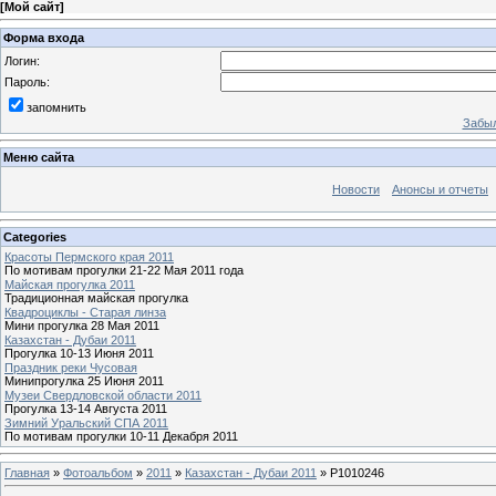
[
Мой сайт
]
Форма входа
Логин:
Пароль:
запомнить
Забыл
Меню сайта
Новости
Анонсы и отчеты
Categories
Красоты Пермского края 2011
По мотивам прогулки 21-22 Мая 2011 года
Майская прогулка 2011
Традиционная майская прогулка
Квадроциклы - Старая линза
Мини прогулка 28 Мая 2011
Казахстан - Дубаи 2011
Прогулка 10-13 Июня 2011
Праздник реки Чусовая
Минипрогулка 25 Июня 2011
Музеи Свердловской области 2011
Прогулка 13-14 Августа 2011
Зимний Уральский СПА 2011
По мотивам прогулки 10-11 Декабря 2011
Главная
»
Фотоальбом
»
2011
»
Казахстан - Дубаи 2011
» P1010246