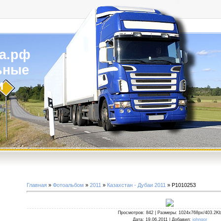
а.рф
ьные
и
Главная
»
Фотоальбом
»
2011
»
Казахстан - Дубаи 2011
» P1010253
Просмотров
: 842 |
Размеры
: 1024x768px/403.2K
Дата
: 19.06.2011 |
Добавил
:
johngor