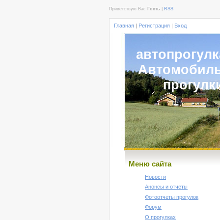
Приветствую Вас
Гость
|
RSS
Главная
|
Регистрация
|
Вход
автопрогулк
Автомобил
прогулк
Меню сайта
Новости
Анонсы и отчеты
Фотоотчеты прогулок
Форум
О прогулках