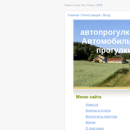
Приветствую Вас
Гость
|
RSS
Главная
|
Регистрация
|
Вход
автопрогулк
Автомобил
прогулк
Меню сайта
Новости
Анонсы и отчеты
Фотоотчеты прогулок
Форум
О прогулках