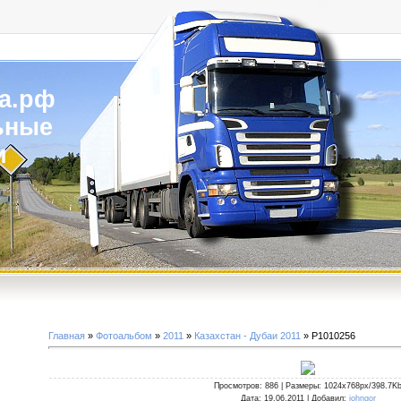
а.рф
ьные
и
Главная
»
Фотоальбом
»
2011
»
Казахстан - Дубаи 2011
» P1010256
Просмотров
: 886 |
Размеры
: 1024x768px/398.7K
Дата
: 19.06.2011 |
Добавил
:
johngor