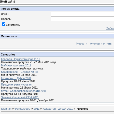
[
Мой сайт
]
Форма входа
Логин:
Пароль:
запомнить
Забыл
Меню сайта
Новости
Анонсы и отчеты
Categories
Красоты Пермского края 2011
По мотивам прогулки 21-22 Мая 2011 года
Майская прогулка 2011
Традиционная майская прогулка
Квадроциклы - Старая линза
Мини прогулка 28 Мая 2011
Казахстан - Дубаи 2011
Прогулка 10-13 Июня 2011
Праздник реки Чусовая
Минипрогулка 25 Июня 2011
Музеи Свердловской области 2011
Прогулка 13-14 Августа 2011
Зимний Уральский СПА 2011
По мотивам прогулки 10-11 Декабря 2011
Главная
»
Фотоальбом
»
2011
»
Казахстан - Дубаи 2011
» P1010301