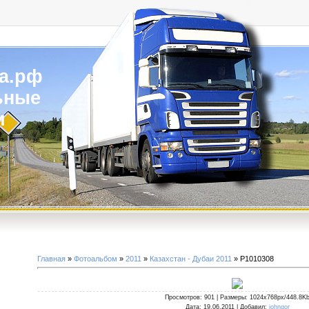
а.рф
ьные
и
Главная
»
Фотоальбом
»
2011
»
Казахстан - Дубаи 2011
» P1010308
Просмотров
: 901 |
Размеры
: 1024x768px/448.8K
Дата
: 19.06.2011 |
Добавил
:
johngor