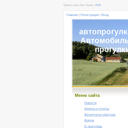
Приветствую Вас
Гость
|
RSS
Главная
|
Регистрация
|
Вход
автопрогулк
Автомобил
прогулк
Меню сайта
Новости
Анонсы и отчеты
Фотоотчеты прогулок
Форум
О прогулках