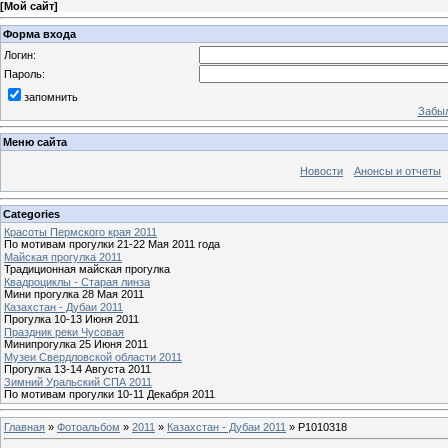
[
Мой сайт
]
Форма входа
Логин:
Пароль:
запомнить
Забыл
Меню сайта
Новости
Анонсы и отчеты
Categories
Красоты Пермского края 2011
По мотивам прогулки 21-22 Мая 2011 года
Майская прогулка 2011
Традиционная майская прогулка
Квадроциклы - Старая линза
Мини прогулка 28 Мая 2011
Казахстан - Дубаи 2011
Прогулка 10-13 Июня 2011
Праздник реки Чусовая
Минипрогулка 25 Июня 2011
Музеи Свердловской области 2011
Прогулка 13-14 Августа 2011
Зимний Уральский СПА 2011
По мотивам прогулки 10-11 Декабря 2011
Главная
»
Фотоальбом
»
2011
»
Казахстан - Дубаи 2011
» P1010318