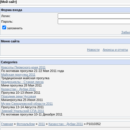
[
Мой сайт
]
Форма входа
Логин:
Пароль:
запомнить
Забыл
Меню сайта
Новости
Анонсы и отчеты
Categories
Красоты Пермского края 2011
По мотивам прогулки 21-22 Мая 2011 года
Майская прогулка 2011
Традиционная майская прогулка
Квадроциклы - Старая линза
Мини прогулка 28 Мая 2011
Казахстан - Дубаи 2011
Прогулка 10-13 Июня 2011
Праздник реки Чусовая
Минипрогулка 25 Июня 2011
Музеи Свердловской области 2011
Прогулка 13-14 Августа 2011
Зимний Уральский СПА 2011
По мотивам прогулки 10-11 Декабря 2011
Главная
»
Фотоальбом
»
2011
»
Казахстан - Дубаи 2011
» P1010352