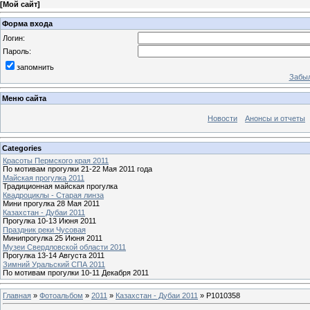
[
Мой сайт
]
Форма входа
Логин:
Пароль:
запомнить
Забыл
Меню сайта
Новости
Анонсы и отчеты
Categories
Красоты Пермского края 2011
По мотивам прогулки 21-22 Мая 2011 года
Майская прогулка 2011
Традиционная майская прогулка
Квадроциклы - Старая линза
Мини прогулка 28 Мая 2011
Казахстан - Дубаи 2011
Прогулка 10-13 Июня 2011
Праздник реки Чусовая
Минипрогулка 25 Июня 2011
Музеи Свердловской области 2011
Прогулка 13-14 Августа 2011
Зимний Уральский СПА 2011
По мотивам прогулки 10-11 Декабря 2011
Главная
»
Фотоальбом
»
2011
»
Казахстан - Дубаи 2011
» P1010358