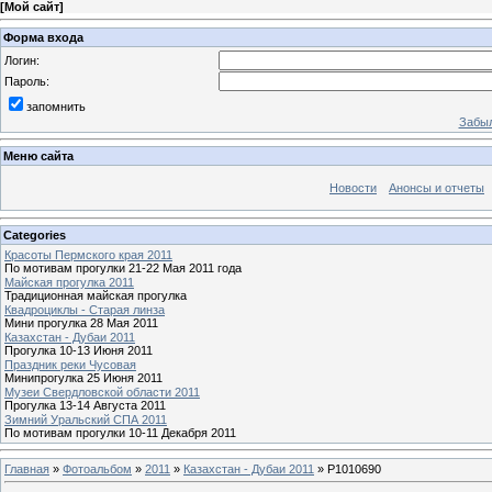
[
Мой сайт
]
Форма входа
Логин:
Пароль:
запомнить
Забыл
Меню сайта
Новости
Анонсы и отчеты
Categories
Красоты Пермского края 2011
По мотивам прогулки 21-22 Мая 2011 года
Майская прогулка 2011
Традиционная майская прогулка
Квадроциклы - Старая линза
Мини прогулка 28 Мая 2011
Казахстан - Дубаи 2011
Прогулка 10-13 Июня 2011
Праздник реки Чусовая
Минипрогулка 25 Июня 2011
Музеи Свердловской области 2011
Прогулка 13-14 Августа 2011
Зимний Уральский СПА 2011
По мотивам прогулки 10-11 Декабря 2011
Главная
»
Фотоальбом
»
2011
»
Казахстан - Дубаи 2011
» P1010690