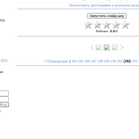
Просмотреть фотографию в реальном раз
2011
Рейтинг
:
0.0
/
0
 2011
« Предыдущая
|
184
185
186
187
188
189
190
191
[
192
]
193
бря
я