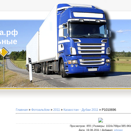
а.рф
ьные
и
Главная
»
Фотоальбом
»
2011
»
Казахстан - Дубаи 2011
» P1010696
Просмотров
: 855 |
Размеры
: 1024x768px/385.6K
Дата
: 19.06.2011 |
Добавил
:
johngor