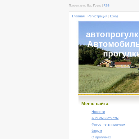
Приветствую Вас
Гость
|
RSS
Главная
|
Регистрация
|
Вход
автопрогулк
Автомобил
прогулк
Меню сайта
Новости
Анонсы и отчеты
Фотоотчеты прогулок
Форум
О прогулках