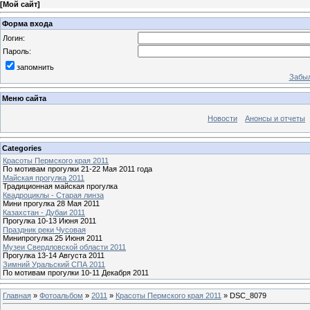
[
Мой сайт
]
Форма входа
Логин:
Пароль:
запомнить
Забыл
Меню сайта
Новости
Анонсы и отчеты
Categories
Красоты Пермского края 2011
По мотивам прогулки 21-22 Мая 2011 года
Майская прогулка 2011
Традиционная майская прогулка
Квадроциклы - Старая линза
Мини прогулка 28 Мая 2011
Казахстан - Дубаи 2011
Прогулка 10-13 Июня 2011
Праздник реки Чусовая
Минипрогулка 25 Июня 2011
Музеи Свердловской области 2011
Прогулка 13-14 Августа 2011
Зимний Уральский СПА 2011
По мотивам прогулки 10-11 Декабря 2011
Главная
»
Фотоальбом
»
2011
»
Красоты Пермского края 2011
» DSC_8079