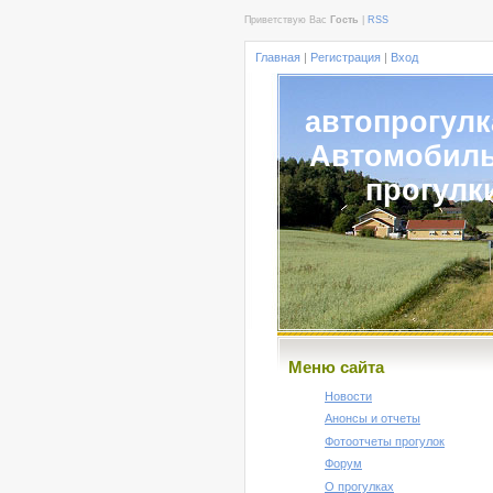
Приветствую Вас
Гость
|
RSS
Главная
|
Регистрация
|
Вход
автопрогулк
Автомобил
прогулк
Меню сайта
Новости
Анонсы и отчеты
Фотоотчеты прогулок
Форум
О прогулках