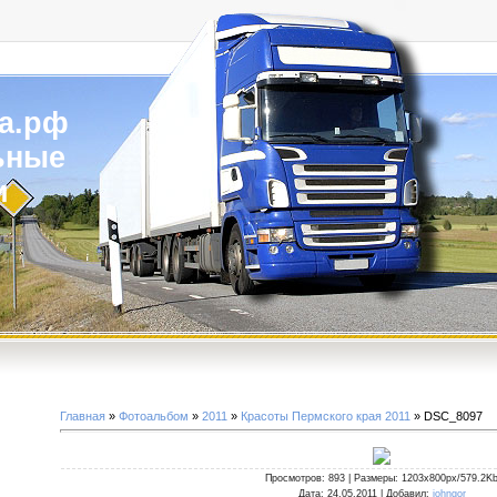
а.рф
ьные
и
Главная
»
Фотоальбом
»
2011
»
Красоты Пермского края 2011
» DSC_8097
Просмотров
: 893 |
Размеры
: 1203x800px/579.2K
Дата
: 24.05.2011 |
Добавил
:
johngor