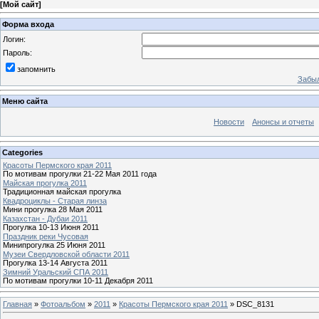
[
Мой сайт
]
Форма входа
Логин:
Пароль:
запомнить
Забыл
Меню сайта
Новости
Анонсы и отчеты
Categories
Красоты Пермского края 2011
По мотивам прогулки 21-22 Мая 2011 года
Майская прогулка 2011
Традиционная майская прогулка
Квадроциклы - Старая линза
Мини прогулка 28 Мая 2011
Казахстан - Дубаи 2011
Прогулка 10-13 Июня 2011
Праздник реки Чусовая
Минипрогулка 25 Июня 2011
Музеи Свердловской области 2011
Прогулка 13-14 Августа 2011
Зимний Уральский СПА 2011
По мотивам прогулки 10-11 Декабря 2011
Главная
»
Фотоальбом
»
2011
»
Красоты Пермского края 2011
» DSC_8131