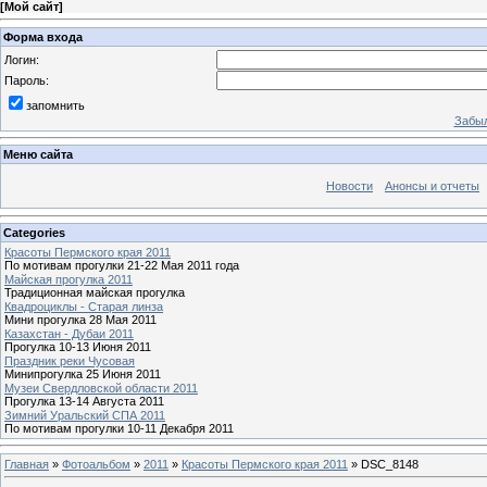
[
Мой сайт
]
Форма входа
Логин:
Пароль:
запомнить
Забыл
Меню сайта
Новости
Анонсы и отчеты
Categories
Красоты Пермского края 2011
По мотивам прогулки 21-22 Мая 2011 года
Майская прогулка 2011
Традиционная майская прогулка
Квадроциклы - Старая линза
Мини прогулка 28 Мая 2011
Казахстан - Дубаи 2011
Прогулка 10-13 Июня 2011
Праздник реки Чусовая
Минипрогулка 25 Июня 2011
Музеи Свердловской области 2011
Прогулка 13-14 Августа 2011
Зимний Уральский СПА 2011
По мотивам прогулки 10-11 Декабря 2011
Главная
»
Фотоальбом
»
2011
»
Красоты Пермского края 2011
» DSC_8148