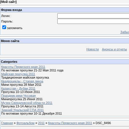
[
Мой сайт
]
Форма входа
Логин:
Пароль:
запомнить
Забыл
Меню сайта
Новости
Анонсы и отчеты
Categories
Красоты Пермского края 2011
По мотивам прогулки 21-22 Мая 2011 года
Майская прогулка 2011
Традиционная майская прогулка
Квадроциклы - Старая линза
Мини прогулка 28 Мая 2011
Казахстан - Дубаи 2011
Прогулка 10-13 Июня 2011
Праздник реки Чусовая
Минипрогулка 25 Июня 2011
Музеи Свердловской области 2011
Прогулка 13-14 Августа 2011
Зимний Уральский СПА 2011
По мотивам прогулки 10-11 Декабря 2011
Главная
»
Фотоальбом
»
2011
»
Красоты Пермского края 2011
» DSC_8496